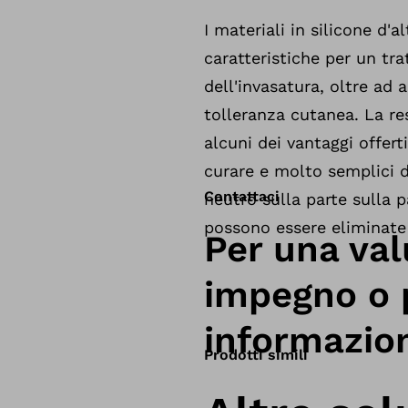
I materiali in silicone d'a
caratteristiche per un tra
dell'invasatura, oltre ad
tolleranza cutanea. La re
alcuni dei vantaggi offert
curare e molto semplici d
Contattaci
neutro sulla parte sulla 
possono essere eliminate 
Per una val
impegno o p
informazion
Prodotti simili