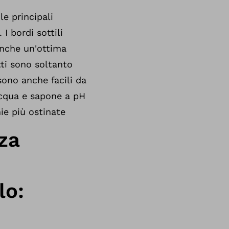
le principali
I bordi sottili
anche un'ottima
tti sono soltanto
 sono anche facili da
acqua e sapone a pH
ie più ostinate
za
lo: