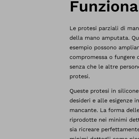
Funzional
Le protesi parziali di man
della mano amputata. Que
esempio possono ampliare
compromessa o fungere da 
senza che le altre person
protesi.
Queste protesi in silicon
desideri e alle esigenze i
mancante. La forma delle
riprodotte nei minimi detta
sia ricreare perfettamente 
minimi dettagli come picco