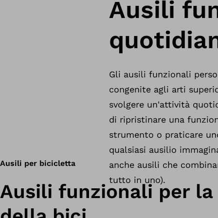
Ausili fu
quotidia
Gli ausili funzionali per
congenite agli arti super
svolgere un'attività quot
di ripristinare una funzi
strumento o praticare uno
qualsiasi ausilio immagina
Ausili per bicicletta
anche ausili che combinan
tutto in uno).
Ausili funzionali per la
della bici