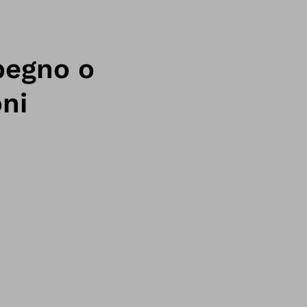
pegno o
oni