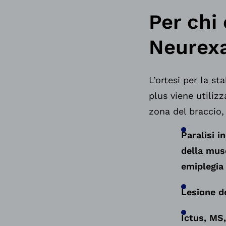
Per chi
Neurexa
L’ortesi per la s
plus viene utilizz
zona del braccio,
P
aralisi 
della mus
emiplegia
Lesione de
Ictus, MS,