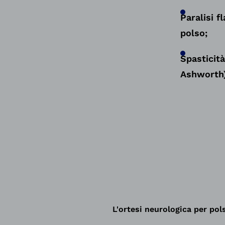
Paralisi 
polso
;
Spasticità
Ashworth)
L'ortesi neurologica per po